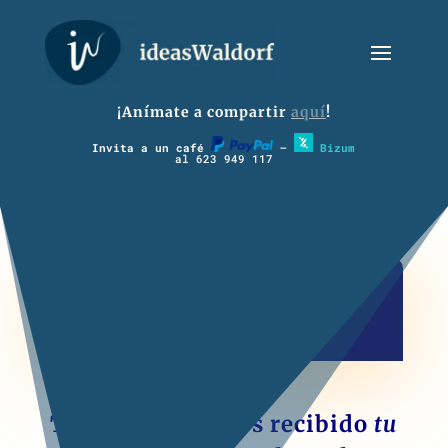
¡Anímate a compartir
aquí
!
Invita a un café
–
Bizum
al 623 949 117
3º Habla
Todavía no hemos recibido
tu