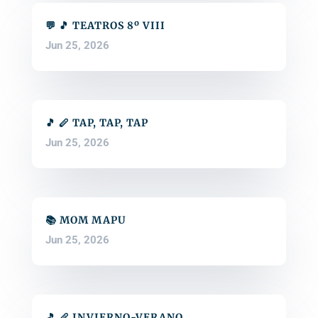
💬 🎵 TEATROS 8º VIII
Jun 25, 2026
🎵 🪈 TAP, TAP, TAP
Jun 25, 2026
📚 MOM MAPU
Jun 25, 2026
🎵 🪈 INVIERNO-VERANO