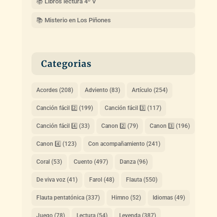
📚 Libros lectura 4º V
📚 Misterio en Los Piñones
Categorias
Acordes
(208)
Adviento
(83)
Artículo
(254)
Canción fácil 2️⃣
(199)
Canción fácil 3️⃣
(117)
Canción fácil 4️⃣
(33)
Canon 2️⃣
(79)
Canon 3️⃣
(196)
Canon 4️⃣
(123)
Con acompañamiento
(241)
Coral
(53)
Cuento
(497)
Danza
(96)
De viva voz
(41)
Farol
(48)
Flauta
(550)
Flauta pentatónica
(337)
Himno
(52)
Idiomas
(49)
Juego
(78)
Lectura
(54)
Leyenda
(387)