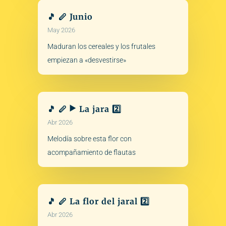
🎵 🪈 Junio
May 2026
Maduran los cereales y los frutales
empiezan a «desvestirse»
🎵 🪈 ▶️ La jara 2️⃣
Abr 2026
Melodía sobre esta flor con
acompañamiento de flautas
🎵 🪈 La flor del jaral 2️⃣
Abr 2026