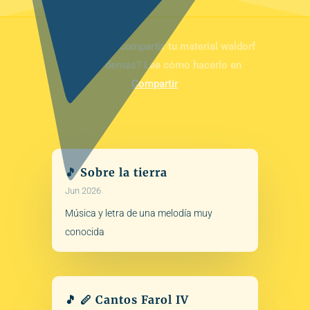
¿Te motivaría
compartir
tu material waldorf
con los demás? Lee cómo hacerlo en
Compartir
🎵 Sobre la tierra
Jun 2026
Música y letra de una melodía muy
conocida
🎵 🪈 Cantos Farol IV