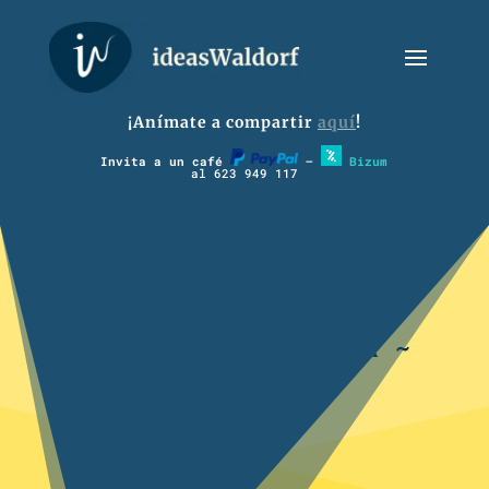
¡Anímate a compartir
aquí
!
Invita a un café
–
Bizum
al 623 949 117
~ 3º Música Primavera ~