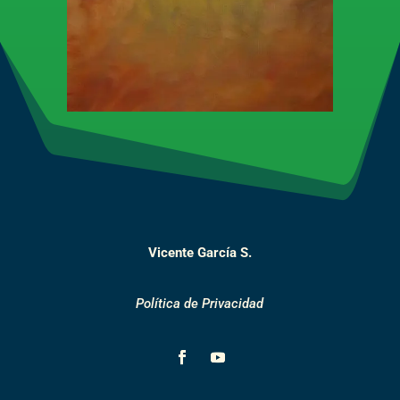
Vicente García S.
Política de Privacidad