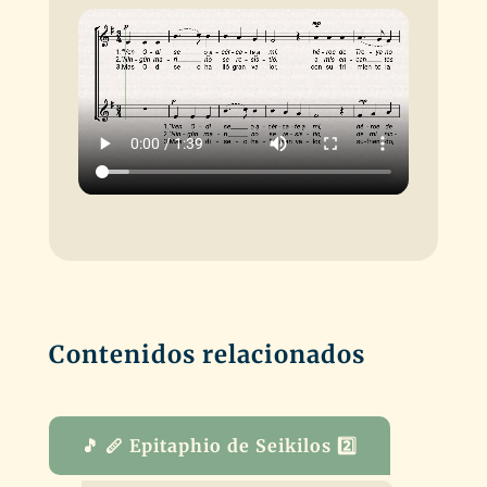
Contenidos relacionados
🎵 🪈 Epitaphio de Seikilos 2️⃣