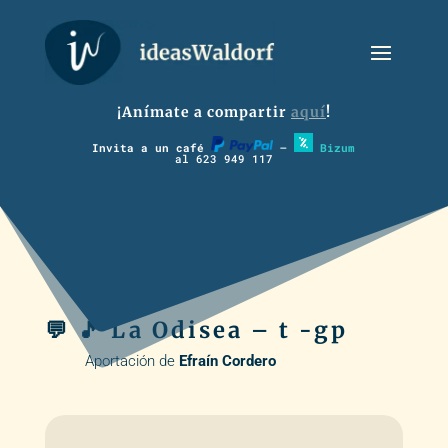
¡Anímate a compartir
aquí
!
Invita a un café
–
Bizum
al 623 949 117
💬 🎵 La Odisea – t -gp
Aportación de
Efraín Cordero