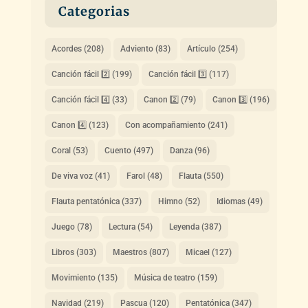
Categorias
Acordes
(208)
Adviento
(83)
Artículo
(254)
Canción fácil 2️⃣
(199)
Canción fácil 3️⃣
(117)
Canción fácil 4️⃣
(33)
Canon 2️⃣
(79)
Canon 3️⃣
(196)
Canon 4️⃣
(123)
Con acompañamiento
(241)
Coral
(53)
Cuento
(497)
Danza
(96)
De viva voz
(41)
Farol
(48)
Flauta
(550)
Flauta pentatónica
(337)
Himno
(52)
Idiomas
(49)
Juego
(78)
Lectura
(54)
Leyenda
(387)
Libros
(303)
Maestros
(807)
Micael
(127)
Movimiento
(135)
Música de teatro
(159)
Navidad
(219)
Pascua
(120)
Pentatónica
(347)