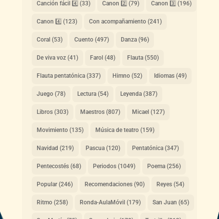
Canción fácil 4️⃣
(33)
Canon 2️⃣
(79)
Canon 3️⃣
(196)
Canon 4️⃣
(123)
Con acompañamiento
(241)
Coral
(53)
Cuento
(497)
Danza
(96)
De viva voz
(41)
Farol
(48)
Flauta
(550)
Flauta pentatónica
(337)
Himno
(52)
Idiomas
(49)
Juego
(78)
Lectura
(54)
Leyenda
(387)
Libros
(303)
Maestros
(807)
Micael
(127)
Movimiento
(135)
Música de teatro
(159)
Navidad
(219)
Pascua
(120)
Pentatónica
(347)
Pentecostés
(68)
Periodos
(1049)
Poema
(256)
Popular
(246)
Recomendaciones
(90)
Reyes
(54)
Ritmo
(258)
Ronda-AulaMóvil
(179)
San Juan
(65)