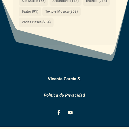
San Martín
(75)
Secundaria
(178)
Teatrillo
(213)
Teatro
(91)
Texto + Música
(358)
Varias clases
(234)
Vicente García S.
Política de Privacidad