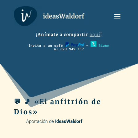
¡Anímate a compartir
aquí
!
Invita a un café
–
Bizum
al 623 949 117
💬 🎵 «El anfitrión de
Dios»
Aportación de
IdeasWaldorf