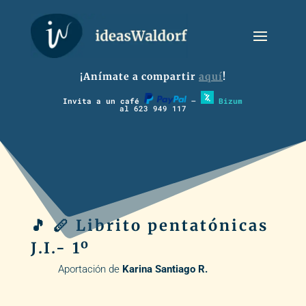
¡Anímate a compartir
aquí
!
Invita a un café
–
Bizum
al 623 949 117
🎵 🪈 Librito pentatónicas
J.I.- 1º
Aportación de
Karina Santiago R.