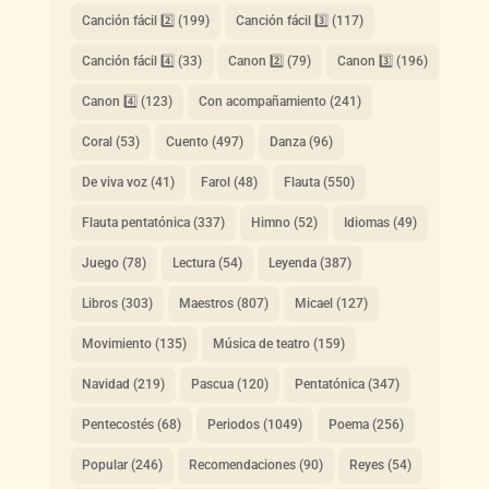
Canción fácil 2️⃣
(199)
Canción fácil 3️⃣
(117)
Canción fácil 4️⃣
(33)
Canon 2️⃣
(79)
Canon 3️⃣
(196)
Canon 4️⃣
(123)
Con acompañamiento
(241)
Coral
(53)
Cuento
(497)
Danza
(96)
De viva voz
(41)
Farol
(48)
Flauta
(550)
Flauta pentatónica
(337)
Himno
(52)
Idiomas
(49)
Juego
(78)
Lectura
(54)
Leyenda
(387)
Libros
(303)
Maestros
(807)
Micael
(127)
Movimiento
(135)
Música de teatro
(159)
Navidad
(219)
Pascua
(120)
Pentatónica
(347)
Pentecostés
(68)
Periodos
(1049)
Poema
(256)
Popular
(246)
Recomendaciones
(90)
Reyes
(54)