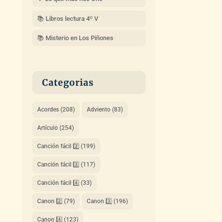
📚 Libros lectura 4º V
📚 Misterio en Los Piñones
Categorias
Acordes
(208)
Adviento
(83)
Artículo
(254)
Canción fácil 2️⃣
(199)
Canción fácil 3️⃣
(117)
Canción fácil 4️⃣
(33)
Canon 2️⃣
(79)
Canon 3️⃣
(196)
Canon 4️⃣
(123)