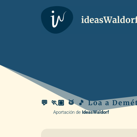
💬 🏃🏽 🥁 🎵 Loa a Demé
Aportación de
IdeasWaldorf