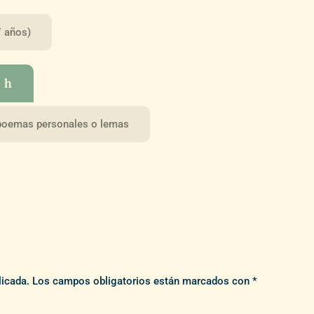
7 años)
a h
 poemas personales o lemas
licada.
Los campos obligatorios están marcados con
*