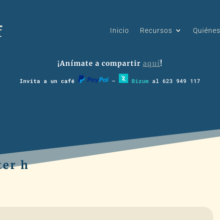
Inicio
Recursos
Quiéne
¡Anímate a compartir
aquí
!
Invita a un café
–
Bizum
al 623 949 117
ter h