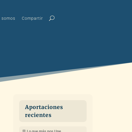
s somos
Compartir
Aportaciones
recientes
💬 Lo que más nos Une