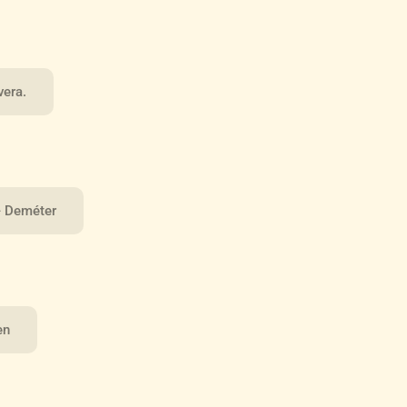
vera.
- Deméter
en