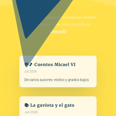
¿Te motivaría
compartir
tu material waldorf
con los demás? Lee cómo hacerlo en
Compartir
💬🎵 Cuentos Micael VI
Jul 2026
De varios autores- estilos y grados bajos
📚 La gaviota y el gato
Jun 2026