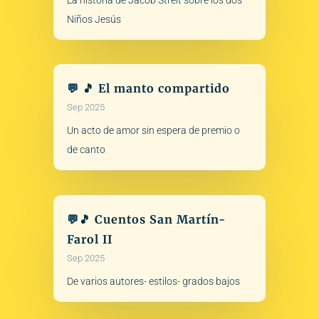
La historia de Jacob Streit sobre los dos
Niños Jesús
💬 🎵 El manto compartido
Sep 2025
Un acto de amor sin espera de premio o
de canto
💬🎵 Cuentos San Martín-
Farol II
Sep 2025
De varios autores- estilos- grados bajos