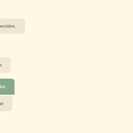
eciales.
s
 4v
er