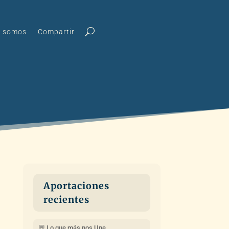
s somos
Compartir
Aportaciones
recientes
💬 Lo que más nos Une