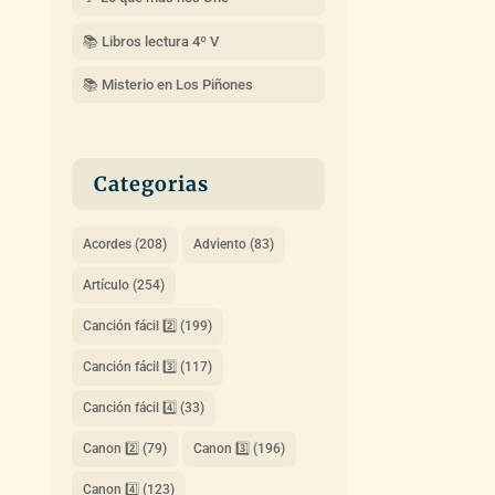
📚 Libros lectura 4º V
📚 Misterio en Los Piñones
Categorias
Acordes
(208)
Adviento
(83)
Artículo
(254)
Canción fácil 2️⃣
(199)
Canción fácil 3️⃣
(117)
Canción fácil 4️⃣
(33)
Canon 2️⃣
(79)
Canon 3️⃣
(196)
Canon 4️⃣
(123)