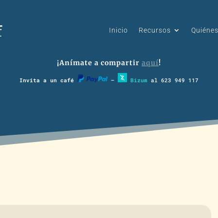
Inicio
Recursos
Quiéne
¡Anímate a compartir
aquí
!
Invita a un café
–
Bizum
al 623 949 117