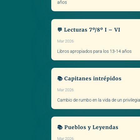
años
💬 Lecturas 7º/8º I – VI
Mar 2026
Libros apropiados para los 13-14 años
📚 Capitanes intrépidos
Mar 2026
Cambio de rumbo en la vida de un privilegi
📚 Pueblos y Leyendas
Mar 2026