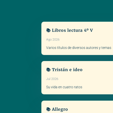
📚 Libros lectura 4º V
Ago 2026
Varios títulos de diversos autores y temas
📚 Tristán e ideo
Jul 2026
Su vida en cuatro ratos
📚 Allegro