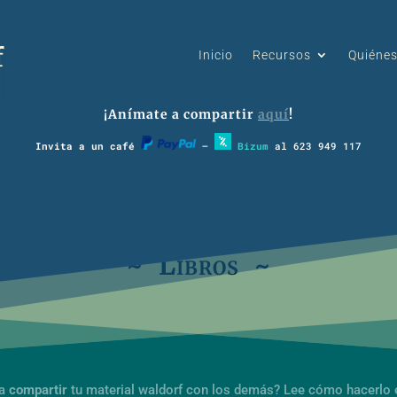
Inicio
Recursos
Quiéne
¡Anímate a compartir
aquí
!
Invita a un café
–
Bizum
al 623 949 117
~ Libros ~
ía
compartir
tu material waldorf con los demás? Lee cómo hacerlo