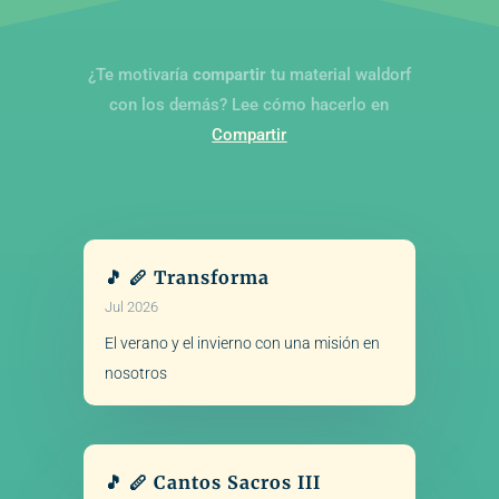
¿Te motivaría
compartir
tu material waldorf
con los demás? Lee cómo hacerlo en
Compartir
🎵 🪈 Transforma
Jul 2026
El verano y el invierno con una misión en
nosotros
🎵 🪈 Cantos Sacros III