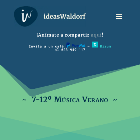
¡Anímate a compartir
aquí
!
Invita a un café
–
Bizum
al 623 949 117
~ 7-12º Música Verano ~