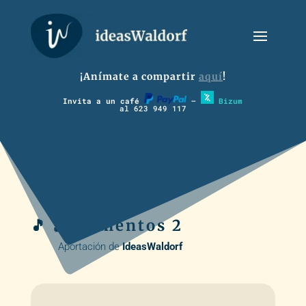
¡Anímate a compartir
aquí
!
Invita a un café
–
Bizum
al 623 949 117
🎵 🪈 Lamentos 2
Aportación de
IdeasWaldorf