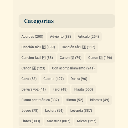
Categorias
Acordes
(208)
Adviento
(83)
Artículo
(254)
Canción fácil 2️⃣
(199)
Canción fácil 3️⃣
(117)
Canción fácil 4️⃣
(33)
Canon 2️⃣
(79)
Canon 3️⃣
(196)
Canon 4️⃣
(123)
Con acompañamiento
(241)
Coral
(53)
Cuento
(497)
Danza
(96)
De viva voz
(41)
Farol
(48)
Flauta
(550)
Flauta pentatónica
(337)
Himno
(52)
Idiomas
(49)
Juego
(78)
Lectura
(54)
Leyenda
(387)
Libros
(303)
Maestros
(807)
Micael
(127)