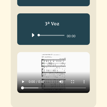
de
audio
3ª Voz
Reproductor
00:00
de
audio