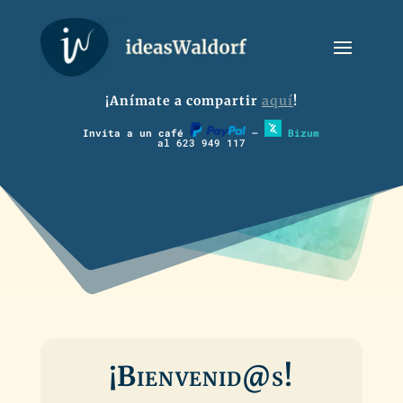
¡Anímate a compartir
aquí
!
Invita a un café
–
Bizum
al 623 949 117
¡Bienvenid@s!