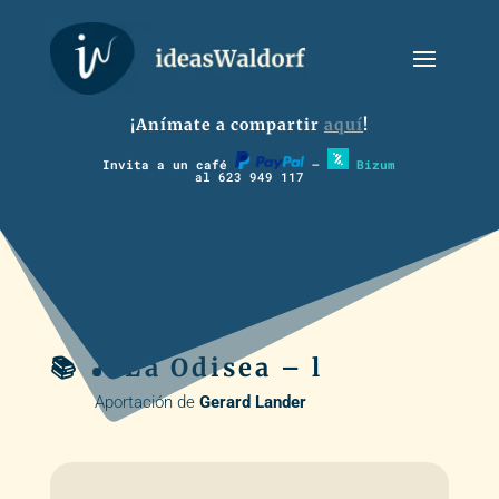
¡Anímate a compartir
aquí
!
Invita a un café
–
Bizum
al 623 949 117
📚 🎵 La Odisea – l
Aportación de
Gerard Lander