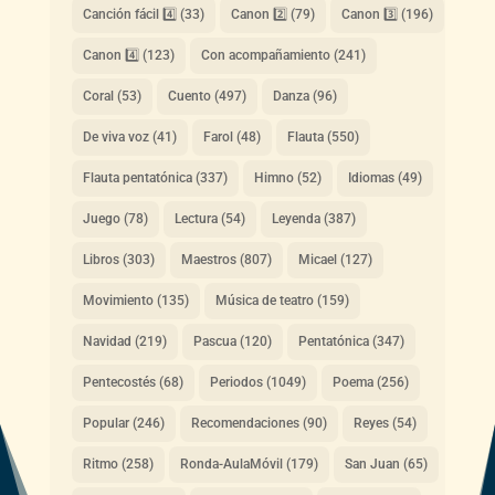
Canción fácil 4️⃣
(33)
Canon 2️⃣
(79)
Canon 3️⃣
(196)
Canon 4️⃣
(123)
Con acompañamiento
(241)
Coral
(53)
Cuento
(497)
Danza
(96)
De viva voz
(41)
Farol
(48)
Flauta
(550)
Flauta pentatónica
(337)
Himno
(52)
Idiomas
(49)
Juego
(78)
Lectura
(54)
Leyenda
(387)
Libros
(303)
Maestros
(807)
Micael
(127)
Movimiento
(135)
Música de teatro
(159)
Navidad
(219)
Pascua
(120)
Pentatónica
(347)
Pentecostés
(68)
Periodos
(1049)
Poema
(256)
Popular
(246)
Recomendaciones
(90)
Reyes
(54)
Ritmo
(258)
Ronda-AulaMóvil
(179)
San Juan
(65)