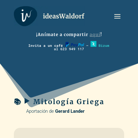
¡Anímate a compartir
aquí
!
Invita a un café
–
Bizum
al 623 949 117
📚 ▶️ Mitología Griega
Aportación de
Gerard Lander