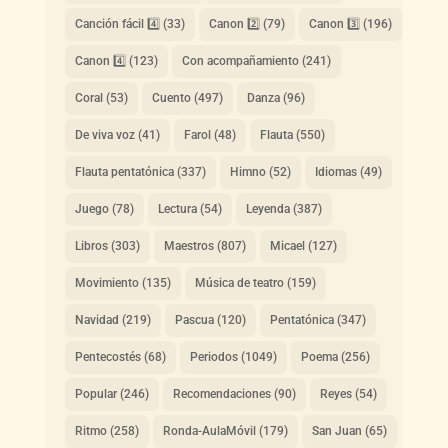
Canción fácil 4️⃣
(33)
Canon 2️⃣
(79)
Canon 3️⃣
(196)
Canon 4️⃣
(123)
Con acompañamiento
(241)
Coral
(53)
Cuento
(497)
Danza
(96)
De viva voz
(41)
Farol
(48)
Flauta
(550)
Flauta pentatónica
(337)
Himno
(52)
Idiomas
(49)
Juego
(78)
Lectura
(54)
Leyenda
(387)
Libros
(303)
Maestros
(807)
Micael
(127)
Movimiento
(135)
Música de teatro
(159)
Navidad
(219)
Pascua
(120)
Pentatónica
(347)
Pentecostés
(68)
Periodos
(1049)
Poema
(256)
Popular
(246)
Recomendaciones
(90)
Reyes
(54)
Ritmo
(258)
Ronda-AulaMóvil
(179)
San Juan
(65)