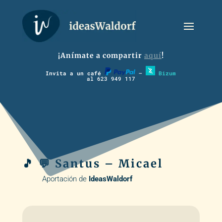
¡Anímate a compartir
aquí
!
Invita a un café
–
Bizum
al 623 949 117
🎵 💬 Santus – Micael
Aportación de
IdeasWaldorf