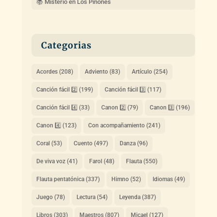
📚 Misterio en Los Piñones
Categorias
Acordes
(208)
Adviento
(83)
Artículo
(254)
Canción fácil 2️⃣
(199)
Canción fácil 3️⃣
(117)
Canción fácil 4️⃣
(33)
Canon 2️⃣
(79)
Canon 3️⃣
(196)
Canon 4️⃣
(123)
Con acompañamiento
(241)
Coral
(53)
Cuento
(497)
Danza
(96)
De viva voz
(41)
Farol
(48)
Flauta
(550)
Flauta pentatónica
(337)
Himno
(52)
Idiomas
(49)
Juego
(78)
Lectura
(54)
Leyenda
(387)
Libros
(303)
Maestros
(807)
Micael
(127)