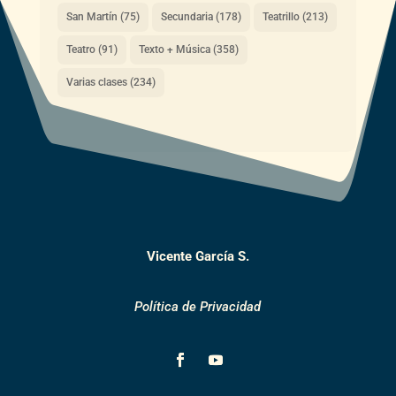
San Martín
(75)
Secundaria
(178)
Teatrillo
(213)
Teatro
(91)
Texto + Música
(358)
Varias clases
(234)
Vicente García S.
Política de Privacidad