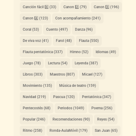
Canción fácil 4️⃣
(33)
Canon 2️⃣
(79)
Canon 3️⃣
(196)
Canon 4️⃣
(123)
Con acompañamiento
(241)
Coral
(53)
Cuento
(497)
Danza
(96)
De viva voz
(41)
Farol
(48)
Flauta
(550)
Flauta pentatónica
(337)
Himno
(52)
Idiomas
(49)
Juego
(78)
Lectura
(54)
Leyenda
(387)
Libros
(303)
Maestros
(807)
Micael
(127)
Movimiento
(135)
Música de teatro
(159)
Navidad
(219)
Pascua
(120)
Pentatónica
(347)
Pentecostés
(68)
Periodos
(1049)
Poema
(256)
Popular
(246)
Recomendaciones
(90)
Reyes
(54)
Ritmo
(258)
Ronda-AulaMóvil
(179)
San Juan
(65)