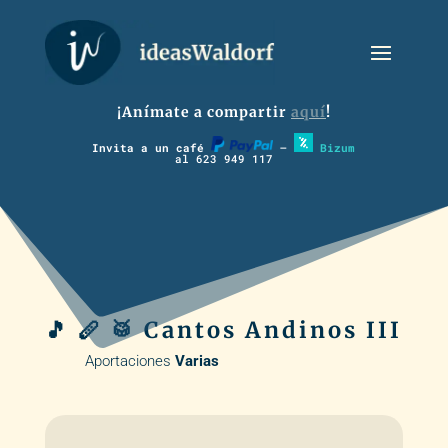
¡Anímate a compartir
aquí
!
Invita a un café
–
Bizum
al 623 949 117
🎵 🪈 🥁 Cantos Andinos III
Aportaciones
Varias