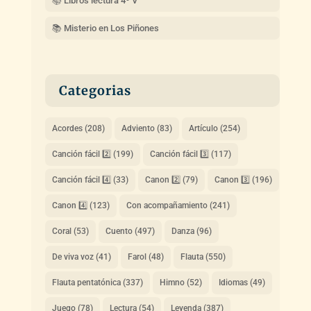
📚 Libros lectura 4º V
📚 Misterio en Los Piñones
Categorias
Acordes
(208)
Adviento
(83)
Artículo
(254)
Canción fácil 2️⃣
(199)
Canción fácil 3️⃣
(117)
Canción fácil 4️⃣
(33)
Canon 2️⃣
(79)
Canon 3️⃣
(196)
Canon 4️⃣
(123)
Con acompañamiento
(241)
Coral
(53)
Cuento
(497)
Danza
(96)
De viva voz
(41)
Farol
(48)
Flauta
(550)
Flauta pentatónica
(337)
Himno
(52)
Idiomas
(49)
Juego
(78)
Lectura
(54)
Leyenda
(387)