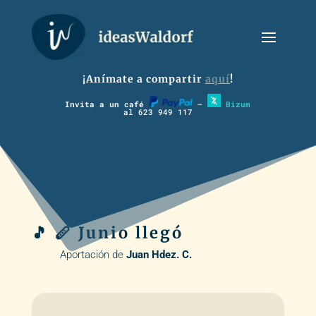
¡Anímate a compartir
aquí
!
Invita a un café
–
Bizum
al 623 949 117
🎵 🪈 Junio llegó
Aportación de
Juan Hdez. C.