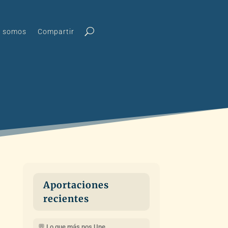
s somos
Compartir
Aportaciones
recientes
💬 Lo que más nos Une