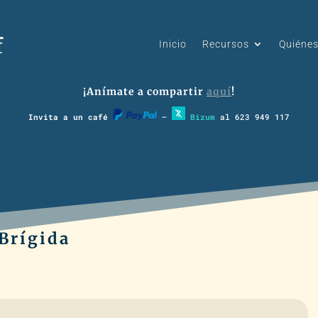
Inicio
Recursos
Quiéne
¡Anímate a compartir
aquí
!
Invita a un café
–
Bizum
al 623 949 117
 Brígida