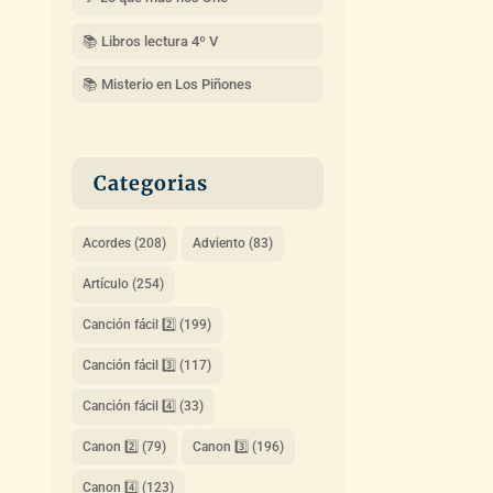
📚 Libros lectura 4º V
📚 Misterio en Los Piñones
Categorias
Acordes
(208)
Adviento
(83)
Artículo
(254)
Canción fácil 2️⃣
(199)
Canción fácil 3️⃣
(117)
Canción fácil 4️⃣
(33)
Canon 2️⃣
(79)
Canon 3️⃣
(196)
Canon 4️⃣
(123)