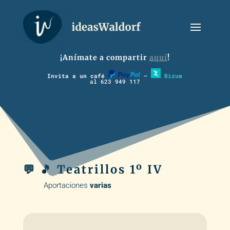
¡Anímate a compartir
aquí
!
Invita a un café
–
Bizum
al 623 949 117
💬 🎵 Teatrillos 1º IV
Aportaciones
varias