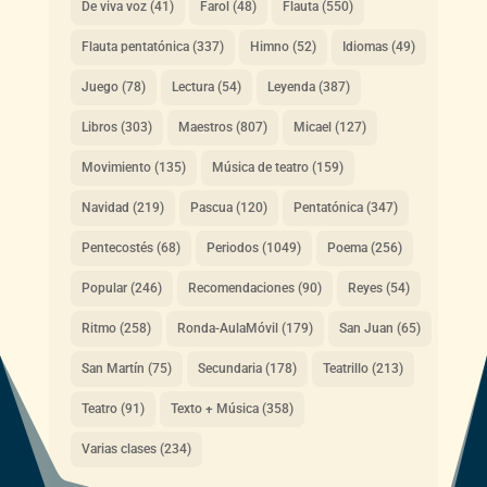
De viva voz
(41)
Farol
(48)
Flauta
(550)
Flauta pentatónica
(337)
Himno
(52)
Idiomas
(49)
Juego
(78)
Lectura
(54)
Leyenda
(387)
Libros
(303)
Maestros
(807)
Micael
(127)
Movimiento
(135)
Música de teatro
(159)
Navidad
(219)
Pascua
(120)
Pentatónica
(347)
Pentecostés
(68)
Periodos
(1049)
Poema
(256)
Popular
(246)
Recomendaciones
(90)
Reyes
(54)
Ritmo
(258)
Ronda-AulaMóvil
(179)
San Juan
(65)
San Martín
(75)
Secundaria
(178)
Teatrillo
(213)
Teatro
(91)
Texto + Música
(358)
Varias clases
(234)