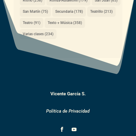
Ritmo
(258)
Ronda-AulaMóvil
(179)
San Juan
(65)
San Martín
(75)
Secundaria
(178)
Teatrillo
(213)
Teatro
(91)
Texto + Música
(358)
Varias clases
(234)
Vicente García S.
Política de Privacidad