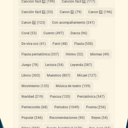
Canción fácil 2️⃣
(199)
Canción fácil 3️⃣
(117)
Canción fácil 4️⃣
(33)
Canon 2️⃣
(79)
Canon 3️⃣
(196)
Canon 4️⃣
(123)
Con acompañamiento
(241)
Coral
(53)
Cuento
(497)
Danza
(96)
De viva voz
(41)
Farol
(48)
Flauta
(550)
Flauta pentatónica
(337)
Himno
(52)
Idiomas
(49)
Juego
(78)
Lectura
(54)
Leyenda
(387)
Libros
(303)
Maestros
(807)
Micael
(127)
Movimiento
(135)
Música de teatro
(159)
Navidad
(219)
Pascua
(120)
Pentatónica
(347)
Pentecostés
(68)
Periodos
(1049)
Poema
(256)
Popular
(246)
Recomendaciones
(90)
Reyes
(54)