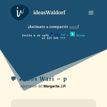
¡Anímate a compartir
aquí
!
Invita a un café
–
Bizum
al 623 949 117
💬 🎵 Los Wari – p
Aportación del
Margarita J.P.