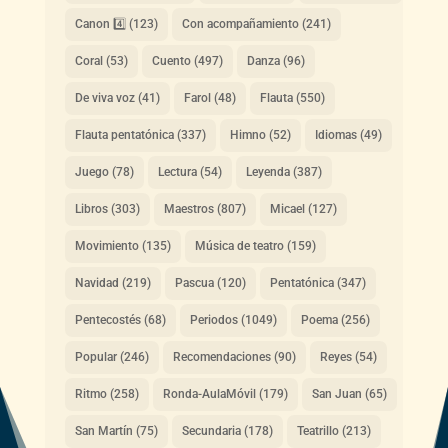
Canon 4️⃣
(123)
Con acompañamiento
(241)
Coral
(53)
Cuento
(497)
Danza
(96)
De viva voz
(41)
Farol
(48)
Flauta
(550)
Flauta pentatónica
(337)
Himno
(52)
Idiomas
(49)
Juego
(78)
Lectura
(54)
Leyenda
(387)
Libros
(303)
Maestros
(807)
Micael
(127)
Movimiento
(135)
Música de teatro
(159)
Navidad
(219)
Pascua
(120)
Pentatónica
(347)
Pentecostés
(68)
Periodos
(1049)
Poema
(256)
Popular
(246)
Recomendaciones
(90)
Reyes
(54)
Ritmo
(258)
Ronda-AulaMóvil
(179)
San Juan
(65)
San Martín
(75)
Secundaria
(178)
Teatrillo
(213)