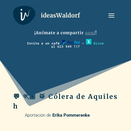
¡Anímate a compartir
aquí
!
Invita a un café
–
Bizum
al 623 949 117
💬 🏃🏽 🥁 Cólera de Aquiles
h
Aportación de
Erika Pommerenke