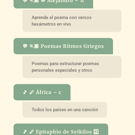
💬 🏃🏽 🥁 Alejandro – h
Aprende el poema con versos
hexámetros en vivo
💬 🏃🏽 Poemas Ritmos Griegos
Poemas para estructurar poemas
personales especiales y otros
🎵 🪈 África – c
Todos los países en una canción
🎵 🪈 Epitaphio de Seikilos 2️⃣