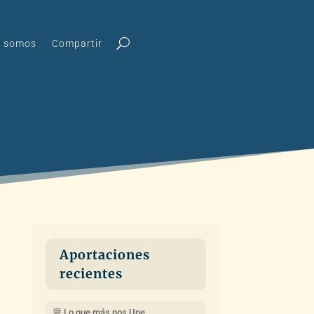
s somos
Compartir
Aportaciones
recientes
💬 Lo que más nos Une