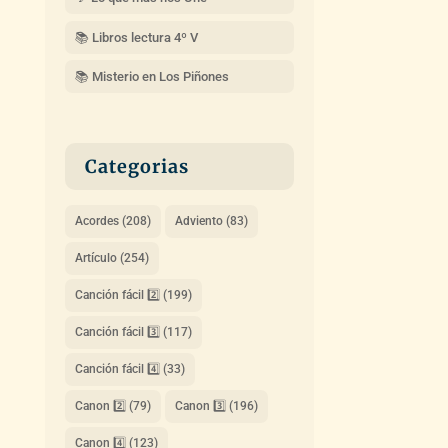
📚 Libros lectura 4º V
📚 Misterio en Los Piñones
Categorias
Acordes
(208)
Adviento
(83)
Artículo
(254)
Canción fácil 2️⃣
(199)
Canción fácil 3️⃣
(117)
Canción fácil 4️⃣
(33)
Canon 2️⃣
(79)
Canon 3️⃣
(196)
Canon 4️⃣
(123)