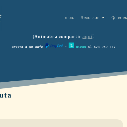
Inicio
Recursos
Quiéne
¡Anímate a compartir
aquí
!
Invita a un café
–
Bizum
al 623 949 117
auta