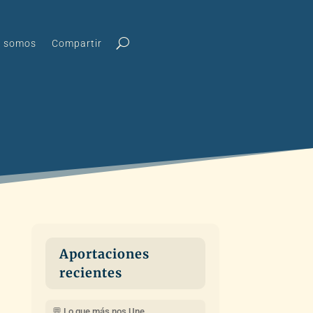
s somos
Compartir
Aportaciones
recientes
💬 Lo que más nos Une