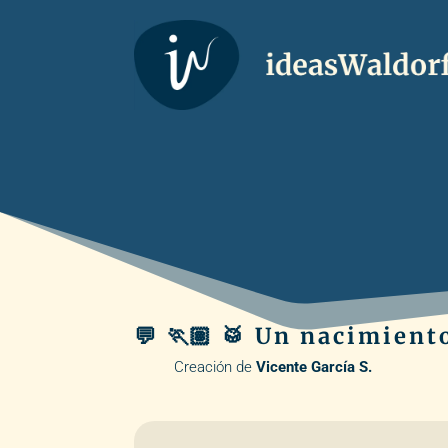
💬 🏃🏽 🥁 Un nacimient
Creación de
Vicente García S.