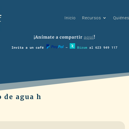
Inicio
Recursos
Quiéne
¡Anímate a compartir
aquí
!
Invita a un café
–
Bizum
al 623 949 117
o de agua h