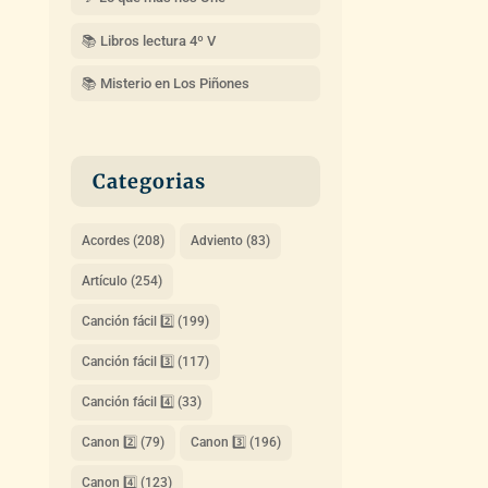
📚 Libros lectura 4º V
📚 Misterio en Los Piñones
Categorias
Acordes
(208)
Adviento
(83)
Artículo
(254)
Canción fácil 2️⃣
(199)
Canción fácil 3️⃣
(117)
Canción fácil 4️⃣
(33)
Canon 2️⃣
(79)
Canon 3️⃣
(196)
Canon 4️⃣
(123)