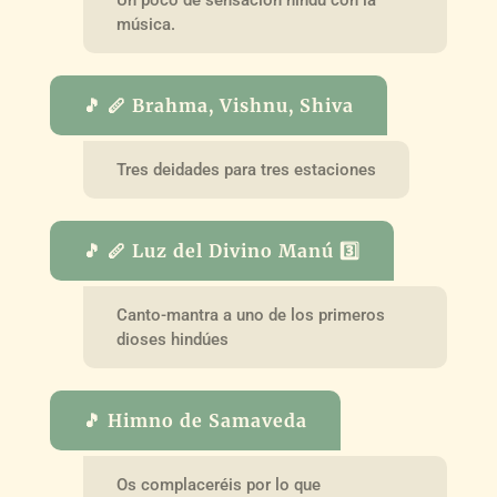
Un poco de sensación hindú con la
música.
🎵 🪈 Brahma, Vishnu, Shiva
Tres deidades para tres estaciones
🎵 🪈 Luz del Divino Manú 3️⃣
Canto-mantra a uno de los primeros
dioses hindúes
🎵 Himno de Samaveda
Os complaceréis por lo que