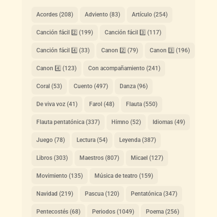
Acordes
(208)
Adviento
(83)
Artículo
(254)
Canción fácil 2️⃣
(199)
Canción fácil 3️⃣
(117)
Canción fácil 4️⃣
(33)
Canon 2️⃣
(79)
Canon 3️⃣
(196)
Canon 4️⃣
(123)
Con acompañamiento
(241)
Coral
(53)
Cuento
(497)
Danza
(96)
De viva voz
(41)
Farol
(48)
Flauta
(550)
Flauta pentatónica
(337)
Himno
(52)
Idiomas
(49)
Juego
(78)
Lectura
(54)
Leyenda
(387)
Libros
(303)
Maestros
(807)
Micael
(127)
Movimiento
(135)
Música de teatro
(159)
Navidad
(219)
Pascua
(120)
Pentatónica
(347)
Pentecostés
(68)
Periodos
(1049)
Poema
(256)