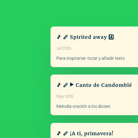
🎵 🪈 Spirited away 4️⃣
Jul 2026
Para inspirarse- tocar y añadir texto
🎵 🪈 ▶️ Canto de Candomblé
May 2026
Melodía-oración a los dioses
🎵 🪈 ¡A ti, primavera!