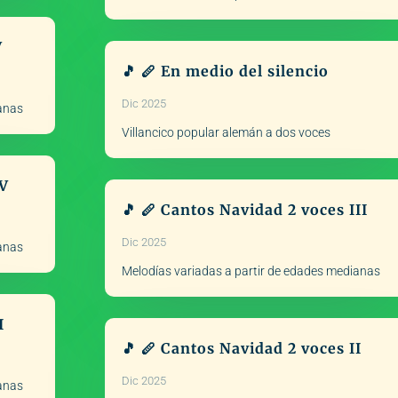
V
🎵 🪈 En medio del silencio
Dic 2025
ianas
Villancico popular alemán a dos voces
IV
🎵 🪈 Cantos Navidad 2 voces III
Dic 2025
ianas
Melodías variadas a partir de edades medianas
I
🎵 🪈 Cantos Navidad 2 voces II
Dic 2025
ianas