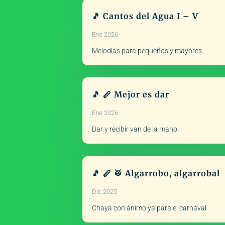
🎵 Cantos del Agua I – V
Ene 2026
Melodías para pequeños y mayores
🎵 🪈 Mejor es dar
Ene 2026
Dar y recibir van de la mano
🎵 🪈 🥁 Algarrobo, algarrobal
Dic 2025
Chaya con ánimo ya para el carnaval