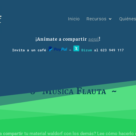
Inicio
Recursos
Quiéne
¡Anímate a compartir
aquí
!
Invita a un café
–
Bizum
al 623 949 117
~ 6º Música Flauta ~
ía
compartir
tu material waldorf con los demás? Lee cómo hacerlo