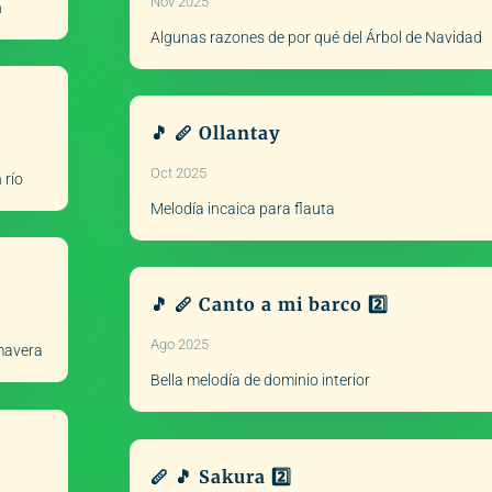
Nov 2025
n
Algunas razones de por qué del Árbol de Navidad
🎵 🪈 Ollantay
Oct 2025
 río
Melodía incaica para flauta
🎵 🪈 Canto a mi barco 2️⃣
Ago 2025
imavera
Bella melodía de dominio interior
🪈 🎵 Sakura 2️⃣