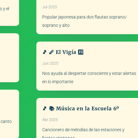
Jul 2025
 y el
Popular japonesa para dos flautas soprano/
soprano y alto
🎵 🪈 El Vigía 2️⃣
Jun 2025
Nos ayuda al despertar consciente y estar alertas
en lo importante
🎵 📚 Música en la Escuela 6º
Abr 2025
a canto
Cancionero de melodías de las estaciones y
fiestas cristianas