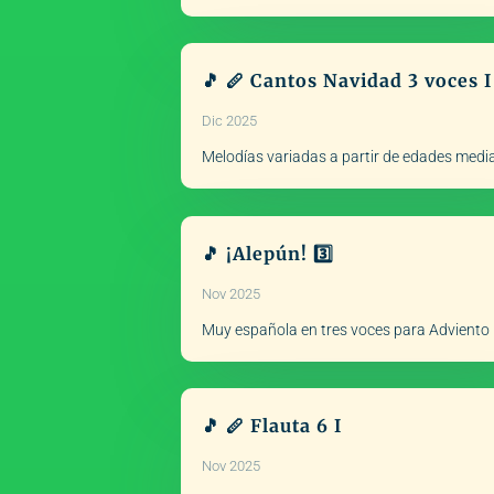
🎵 🪈 Cantos Navidad 3 voces I
Dic 2025
Melodías variadas a partir de edades med
🎵 ¡Alepún! 3️⃣
Nov 2025
Muy española en tres voces para Adviento
🎵 🪈 Flauta 6 I
Nov 2025