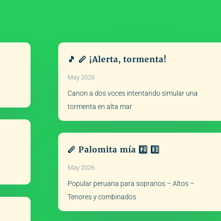
🎵 🪈 ¡Alerta, tormenta!
May 2026
Canon a dos voces intentando simular una
tormenta en alta mar
🪈 Palomita mía 2️⃣ 3️⃣
May 2026
Popular peruana para sopranos – Altos –
Tenores y combinados