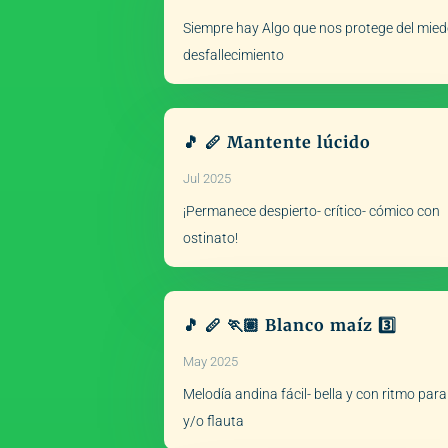
Siempre hay Algo que nos protege del miedo
desfallecimiento
🎵 🪈 Mantente lúcido
Jul 2025
¡Permanece despierto- crítico- cómico con
ostinato!
🎵 🪈 🏃🏽 Blanco maíz 3️⃣
May 2025
Melodía andina fácil- bella y con ritmo par
y/o flauta