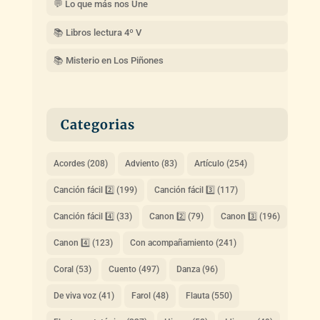
💬 Lo que más nos Une
📚 Libros lectura 4º V
📚 Misterio en Los Piñones
Categorias
Acordes
(208)
Adviento
(83)
Artículo
(254)
Canción fácil 2️⃣
(199)
Canción fácil 3️⃣
(117)
Canción fácil 4️⃣
(33)
Canon 2️⃣
(79)
Canon 3️⃣
(196)
Canon 4️⃣
(123)
Con acompañamiento
(241)
Coral
(53)
Cuento
(497)
Danza
(96)
De viva voz
(41)
Farol
(48)
Flauta
(550)