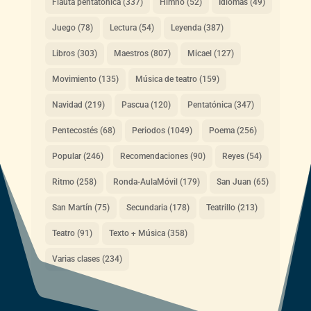
Flauta pentatónica
(337)
Himno
(52)
Idiomas
(49)
Juego
(78)
Lectura
(54)
Leyenda
(387)
Libros
(303)
Maestros
(807)
Micael
(127)
Movimiento
(135)
Música de teatro
(159)
Navidad
(219)
Pascua
(120)
Pentatónica
(347)
Pentecostés
(68)
Periodos
(1049)
Poema
(256)
Popular
(246)
Recomendaciones
(90)
Reyes
(54)
Ritmo
(258)
Ronda-AulaMóvil
(179)
San Juan
(65)
San Martín
(75)
Secundaria
(178)
Teatrillo
(213)
Teatro
(91)
Texto + Música
(358)
Varias clases
(234)