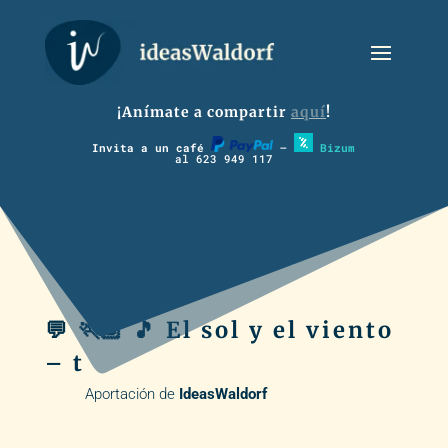
¡Anímate a compartir
aquí
!
Invita a un café
–
Bizum
al 623 949 117
💬 🏃🏽 🎵 El sol y el viento
– t
Aportación de
IdeasWaldorf