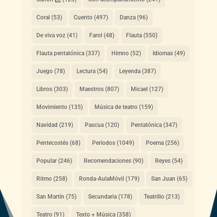
Coral
(53)
Cuento
(497)
Danza
(96)
De viva voz
(41)
Farol
(48)
Flauta
(550)
Flauta pentatónica
(337)
Himno
(52)
Idiomas
(49)
Juego
(78)
Lectura
(54)
Leyenda
(387)
Libros
(303)
Maestros
(807)
Micael
(127)
Movimiento
(135)
Música de teatro
(159)
Navidad
(219)
Pascua
(120)
Pentatónica
(347)
Pentecostés
(68)
Periodos
(1049)
Poema
(256)
Popular
(246)
Recomendaciones
(90)
Reyes
(54)
Ritmo
(258)
Ronda-AulaMóvil
(179)
San Juan
(65)
San Martín
(75)
Secundaria
(178)
Teatrillo
(213)
Teatro
(91)
Texto + Música
(358)