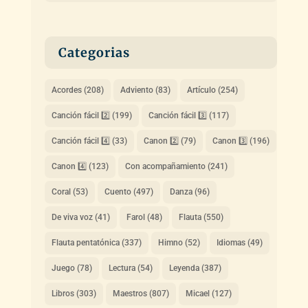
Categorias
Acordes
(208)
Adviento
(83)
Artículo
(254)
Canción fácil 2️⃣
(199)
Canción fácil 3️⃣
(117)
Canción fácil 4️⃣
(33)
Canon 2️⃣
(79)
Canon 3️⃣
(196)
Canon 4️⃣
(123)
Con acompañamiento
(241)
Coral
(53)
Cuento
(497)
Danza
(96)
De viva voz
(41)
Farol
(48)
Flauta
(550)
Flauta pentatónica
(337)
Himno
(52)
Idiomas
(49)
Juego
(78)
Lectura
(54)
Leyenda
(387)
Libros
(303)
Maestros
(807)
Micael
(127)