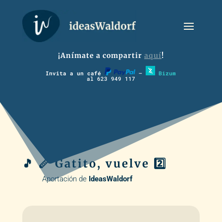
¡Anímate a compartir
aquí
!
Invita a un café
–
Bizum
al 623 949 117
🎵 🪈 Gatito, vuelve 2️⃣
Aportación de
IdeasWaldorf