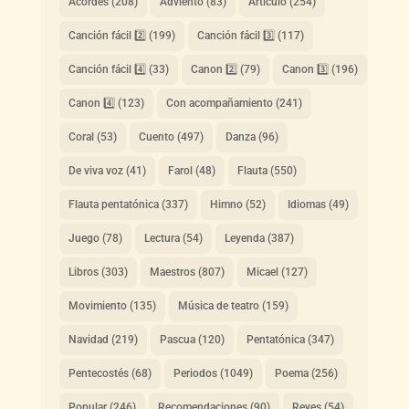
Acordes
(208)
Adviento
(83)
Artículo
(254)
Canción fácil 2️⃣
(199)
Canción fácil 3️⃣
(117)
Canción fácil 4️⃣
(33)
Canon 2️⃣
(79)
Canon 3️⃣
(196)
Canon 4️⃣
(123)
Con acompañamiento
(241)
Coral
(53)
Cuento
(497)
Danza
(96)
De viva voz
(41)
Farol
(48)
Flauta
(550)
Flauta pentatónica
(337)
Himno
(52)
Idiomas
(49)
Juego
(78)
Lectura
(54)
Leyenda
(387)
Libros
(303)
Maestros
(807)
Micael
(127)
Movimiento
(135)
Música de teatro
(159)
Navidad
(219)
Pascua
(120)
Pentatónica
(347)
Pentecostés
(68)
Periodos
(1049)
Poema
(256)
Popular
(246)
Recomendaciones
(90)
Reyes
(54)