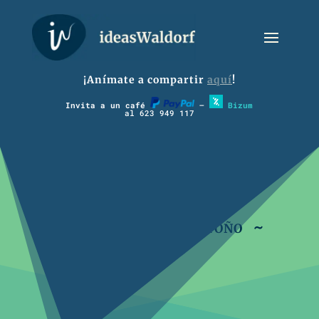
¡Anímate a compartir
aquí
!
Invita a un café
–
Bizum
al 623 949 117
~ 7-12º Música Otoño ~