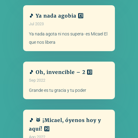
🎵 Ya nada agobia 4️⃣
Jul 2023
Ya nada agota ni nos supera- es Micael El
que nos libera
🎵 Oh, invencible – 2 3️⃣
Sep 2022
Grande es tu gracia y tu poder
🎵 🥁 ¡Micael, óyenos hoy y
aquí! 2️⃣
Ago 2022