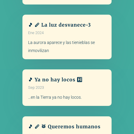
🎵 🪈 La luz desvanece-3
Ene 2024
La aurora aparece y las tienieblas se
inmovilizan
🎵 Ya no hay locos 2️⃣
Sep 2023
…en la Tierra ya no hay locos.
🎵 🪈 🥁 Queremos humanos