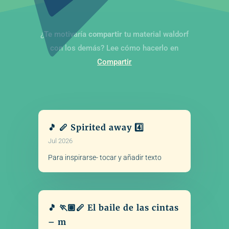
¿Te motivaría
compartir
tu material waldorf
con los demás? Lee cómo hacerlo en
Compartir
🎵 🪈 Spirited away 4️⃣
Jul 2026
Para inspirarse- tocar y añadir texto
🎵 🏃🏽🪈 El baile de las cintas
– m