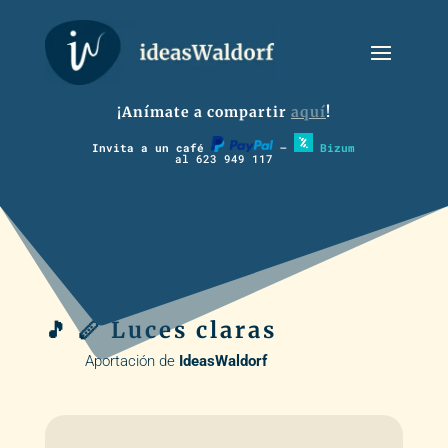
¡Anímate a compartir
aquí
!
Invita a un café
–
Bizum
al 623 949 117
🎵 🪈 Luces claras
Aportación de
IdeasWaldorf