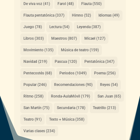
De viva voz
(41)
Farol
(48)
Flauta
(550)
Flauta pentatónica
(337)
Himno
(52)
Idiomas
(49)
Juego
(78)
Lectura
(54)
Leyenda
(387)
Libros
(303)
Maestros
(807)
Micael
(127)
Movimiento
(135)
Música de teatro
(159)
Navidad
(219)
Pascua
(120)
Pentatónica
(347)
Pentecostés
(68)
Periodos
(1049)
Poema
(256)
Popular
(246)
Recomendaciones
(90)
Reyes
(54)
Ritmo
(258)
Ronda-AulaMóvil
(179)
San Juan
(65)
San Martín
(75)
Secundaria
(178)
Teatrillo
(213)
Teatro
(91)
Texto + Música
(358)
Varias clases
(234)