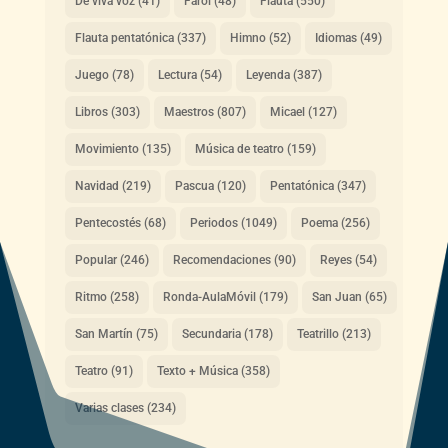
De viva voz
(41)
Farol
(48)
Flauta
(550)
Flauta pentatónica
(337)
Himno
(52)
Idiomas
(49)
Juego
(78)
Lectura
(54)
Leyenda
(387)
Libros
(303)
Maestros
(807)
Micael
(127)
Movimiento
(135)
Música de teatro
(159)
Navidad
(219)
Pascua
(120)
Pentatónica
(347)
Pentecostés
(68)
Periodos
(1049)
Poema
(256)
Popular
(246)
Recomendaciones
(90)
Reyes
(54)
Ritmo
(258)
Ronda-AulaMóvil
(179)
San Juan
(65)
San Martín
(75)
Secundaria
(178)
Teatrillo
(213)
Teatro
(91)
Texto + Música
(358)
Varias clases
(234)