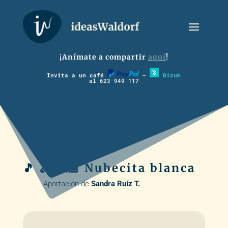
¡Anímate a compartir
aquí
!
Invita a un café
–
Bizum
al 623 949 117
🎵 🪈 🏃🏽 Nubecita blanca
Aportación de
Sandra Ruíz T.