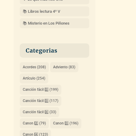
📚 Libros lectura 4º V
📚 Misterio en Los Piñones
Categorias
Acordes
(208)
Adviento
(83)
Artículo
(254)
Canción fácil 2️⃣
(199)
Canción fácil 3️⃣
(117)
Canción fácil 4️⃣
(33)
Canon 2️⃣
(79)
Canon 3️⃣
(196)
Canon 4️⃣
(123)