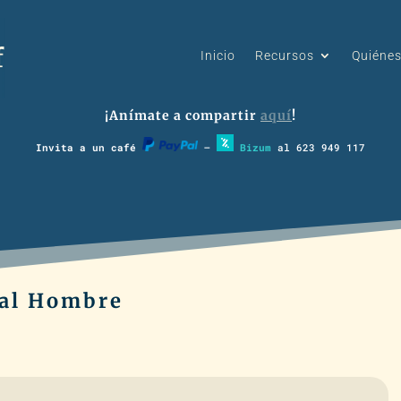
Inicio
Recursos
Quiéne
¡Anímate a compartir
aquí
!
Invita a un café
–
Bizum
al 623 949 117
ó al Hombre