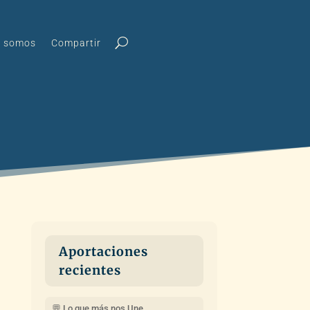
s somos
Compartir
Aportaciones
recientes
💬 Lo que más nos Une