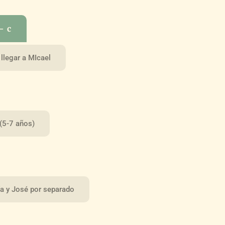
– c
 llegar a MIcael
(5-7 años)
ía y José por separado