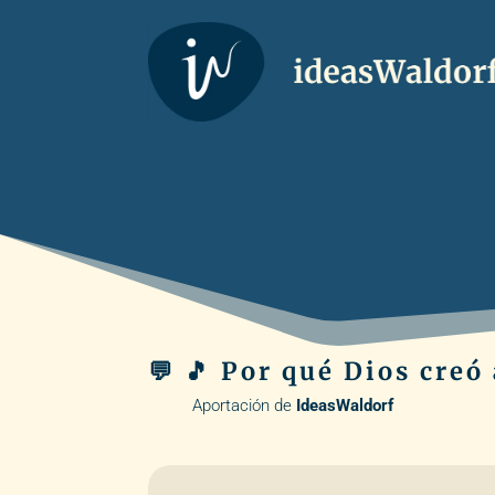
💬 🎵 Por qué Dios cre
Aportación de
IdeasWaldorf