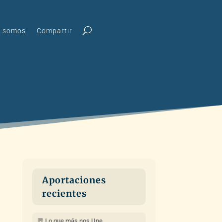
s somos
Compartir
Aportaciones
recientes
💬 Lo que más nos Une