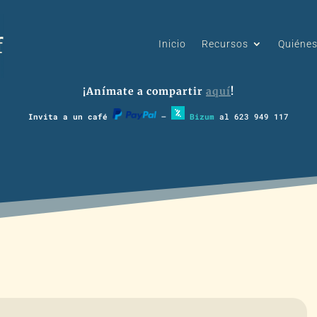
Inicio
Recursos
Quiéne
¡Anímate a compartir
aquí
!
Invita a un café
–
Bizum
al 623 949 117