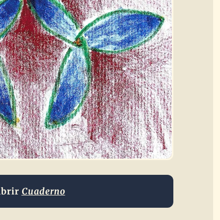
brir
Cuaderno