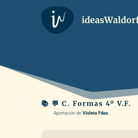
📚 💬 C. Formas 4º V.F.
Aportación de
Violeta Fdez.