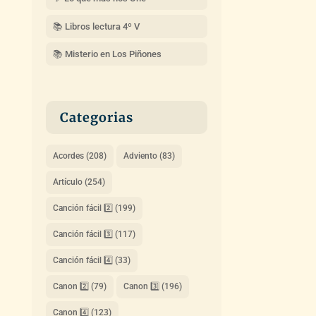
📚 Libros lectura 4º V
📚 Misterio en Los Piñones
Categorias
Acordes
(208)
Adviento
(83)
Artículo
(254)
Canción fácil 2️⃣
(199)
Canción fácil 3️⃣
(117)
Canción fácil 4️⃣
(33)
Canon 2️⃣
(79)
Canon 3️⃣
(196)
Canon 4️⃣
(123)