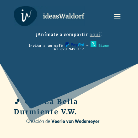
¡Anímate a compartir
aquí
!
Invita a un café
–
Bizum
al 623 949 117
🎵 💬 🪈 La Bella
Durmiente V.W.
Creación de
Veerle von Wedemeyer