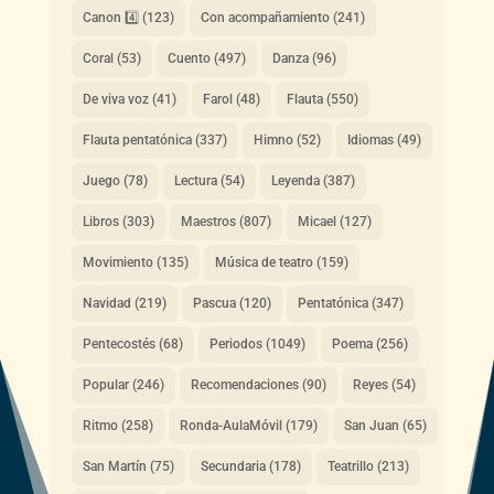
Canon 4️⃣
(123)
Con acompañamiento
(241)
Coral
(53)
Cuento
(497)
Danza
(96)
De viva voz
(41)
Farol
(48)
Flauta
(550)
Flauta pentatónica
(337)
Himno
(52)
Idiomas
(49)
Juego
(78)
Lectura
(54)
Leyenda
(387)
Libros
(303)
Maestros
(807)
Micael
(127)
Movimiento
(135)
Música de teatro
(159)
Navidad
(219)
Pascua
(120)
Pentatónica
(347)
Pentecostés
(68)
Periodos
(1049)
Poema
(256)
Popular
(246)
Recomendaciones
(90)
Reyes
(54)
Ritmo
(258)
Ronda-AulaMóvil
(179)
San Juan
(65)
San Martín
(75)
Secundaria
(178)
Teatrillo
(213)