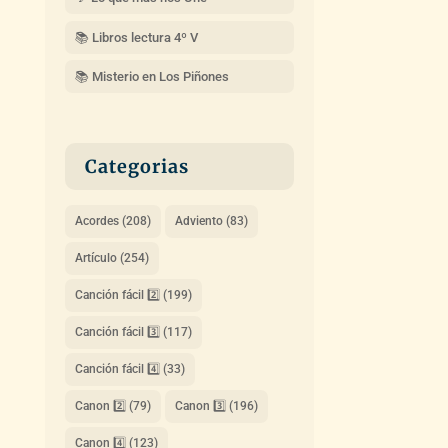
📚 Libros lectura 4º V
📚 Misterio en Los Piñones
Categorias
Acordes
(208)
Adviento
(83)
Artículo
(254)
Canción fácil 2️⃣
(199)
Canción fácil 3️⃣
(117)
Canción fácil 4️⃣
(33)
Canon 2️⃣
(79)
Canon 3️⃣
(196)
Canon 4️⃣
(123)