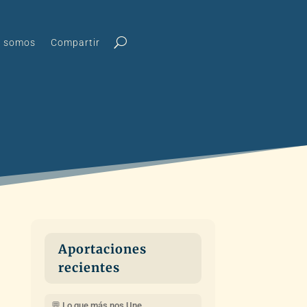
s somos
Compartir
Aportaciones
recientes
💬 Lo que más nos Une