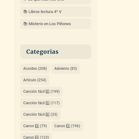
📚 Libros lectura 4º V
📚 Misterio en Los Piñones
Categorias
Acordes
(208)
Adviento
(83)
Artículo
(254)
Canción fácil 2️⃣
(199)
Canción fácil 3️⃣
(117)
Canción fácil 4️⃣
(33)
Canon 2️⃣
(79)
Canon 3️⃣
(196)
Canon 4️⃣
(123)