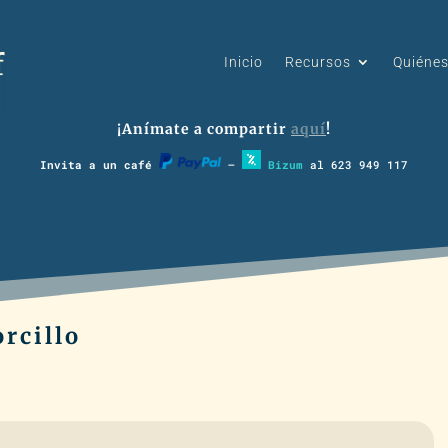
Inicio
Recursos
Quiéne
¡Anímate a compartir
aquí
!
Invita a un café
–
Bizum
al 623 949 117
orcillo