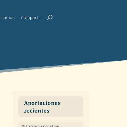
s somos
Compartir
Aportaciones
recientes
💬 Lo que más nos Une