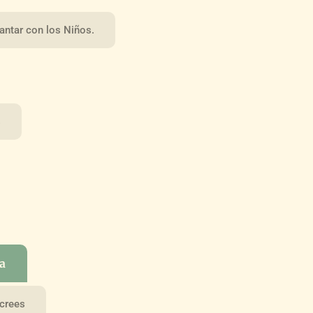
cantar con los Niños.
s
ta
 crees