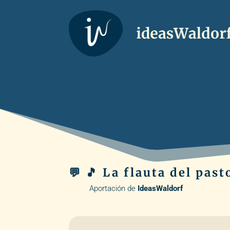
💬 🎵 La flauta del past
Aportación de
IdeasWaldorf