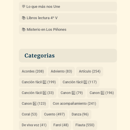
💬 Lo que más nos Une
📚 Libros lectura 4º V
📚 Misterio en Los Piñones
Categorias
Acordes
(208)
Adviento
(83)
Artículo
(254)
Canción fácil 2️⃣
(199)
Canción fácil 3️⃣
(117)
Canción fácil 4️⃣
(33)
Canon 2️⃣
(79)
Canon 3️⃣
(196)
Canon 4️⃣
(123)
Con acompañamiento
(241)
Coral
(53)
Cuento
(497)
Danza
(96)
De viva voz
(41)
Farol
(48)
Flauta
(550)