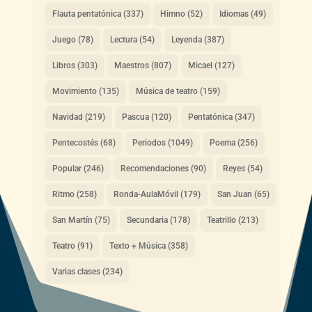
Flauta pentatónica
(337)
Himno
(52)
Idiomas
(49)
Juego
(78)
Lectura
(54)
Leyenda
(387)
Libros
(303)
Maestros
(807)
Micael
(127)
Movimiento
(135)
Música de teatro
(159)
Navidad
(219)
Pascua
(120)
Pentatónica
(347)
Pentecostés
(68)
Periodos
(1049)
Poema
(256)
Popular
(246)
Recomendaciones
(90)
Reyes
(54)
Ritmo
(258)
Ronda-AulaMóvil
(179)
San Juan
(65)
San Martín
(75)
Secundaria
(178)
Teatrillo
(213)
Teatro
(91)
Texto + Música
(358)
Varias clases
(234)