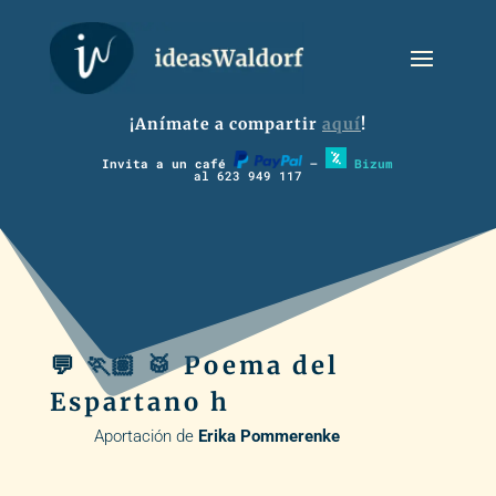
¡Anímate a compartir
aquí
!
Invita a un café
–
Bizum
al 623 949 117
💬 🏃🏽 🥁 Poema del
Espartano h
Aportación de
Erika Pommerenke