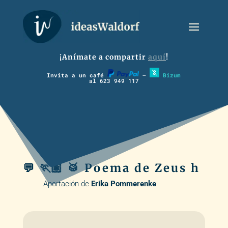
¡Anímate a compartir
aquí
!
Invita a un café
–
Bizum
al 623 949 117
💬 🏃🏽 🥁 Poema de Zeus h
Aportación de
Erika Pommerenke