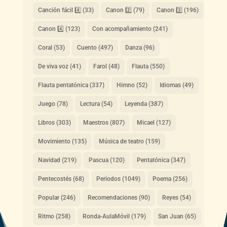
Canción fácil 4️⃣
(33)
Canon 2️⃣
(79)
Canon 3️⃣
(196)
Canon 4️⃣
(123)
Con acompañamiento
(241)
Coral
(53)
Cuento
(497)
Danza
(96)
De viva voz
(41)
Farol
(48)
Flauta
(550)
Flauta pentatónica
(337)
Himno
(52)
Idiomas
(49)
Juego
(78)
Lectura
(54)
Leyenda
(387)
Libros
(303)
Maestros
(807)
Micael
(127)
Movimiento
(135)
Música de teatro
(159)
Navidad
(219)
Pascua
(120)
Pentatónica
(347)
Pentecostés
(68)
Periodos
(1049)
Poema
(256)
Popular
(246)
Recomendaciones
(90)
Reyes
(54)
Ritmo
(258)
Ronda-AulaMóvil
(179)
San Juan
(65)