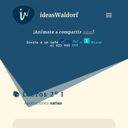
¡Anímate a compartir
aquí
!
Invita a un café
–
Bizum
al 623 949 117
📚 Libros 2º I
Aportaciones
varias