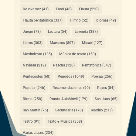
De viva voz
(41)
Farol
(48)
Flauta
(550)
Flauta pentatónica
(337)
Himno
(52)
Idiomas
(49)
Juego
(78)
Lectura
(54)
Leyenda
(387)
Libros
(303)
Maestros
(807)
Micael
(127)
Movimiento
(135)
Música de teatro
(159)
Navidad
(219)
Pascua
(120)
Pentatónica
(347)
Pentecostés
(68)
Periodos
(1049)
Poema
(256)
Popular
(246)
Recomendaciones
(90)
Reyes
(54)
Ritmo
(258)
Ronda-AulaMóvil
(179)
San Juan
(65)
San Martín
(75)
Secundaria
(178)
Teatrillo
(213)
Teatro
(91)
Texto + Música
(358)
Varias clases
(234)