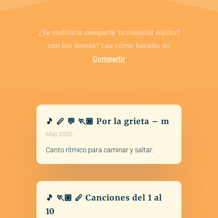
¿Te motivaría
compartir
tu material waldorf
con los demás? Lee cómo hacerlo en
Compartir
🎵 🪈 💬 🏃🏽 Por la grieta – m
May 2026
Canto rítmico para caminar y saltar.
🎵 🏃🏽 🪈 Canciones del 1 al
10