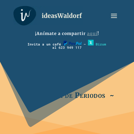
¡Anímate a compartir
aquí
!
Invita a un café
–
Bizum
al 623 949 117
~ 1º Música de Periodos ~