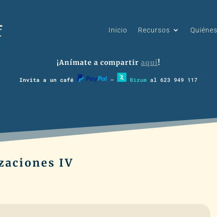
Inicio
Recursos
Quiéne
¡Anímate a compartir
aquí
!
Invita a un café
–
Bizum
al 623 949 117
izaciones IV