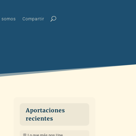
s somos
Compartir
Aportaciones
recientes
💬 Lo que más nos Une