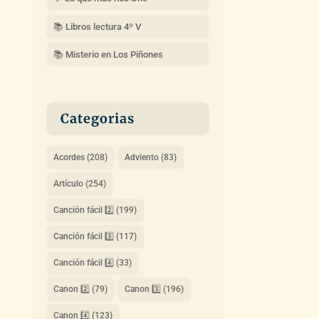
📚 Libros lectura 4º V
📚 Misterio en Los Piñones
Categorias
Acordes
(208)
Adviento
(83)
Artículo
(254)
Canción fácil 2️⃣
(199)
Canción fácil 3️⃣
(117)
Canción fácil 4️⃣
(33)
Canon 2️⃣
(79)
Canon 3️⃣
(196)
Canon 4️⃣
(123)