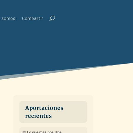
s somos
Compartir
Aportaciones
recientes
💬 Lo que más nos Une