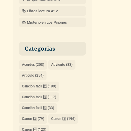
📚 Libros lectura 4º V
📚 Misterio en Los Piñones
Categorias
Acordes
(208)
Adviento
(83)
Artículo
(254)
Canción fácil 2️⃣
(199)
Canción fácil 3️⃣
(117)
Canción fácil 4️⃣
(33)
Canon 2️⃣
(79)
Canon 3️⃣
(196)
Canon 4️⃣
(123)