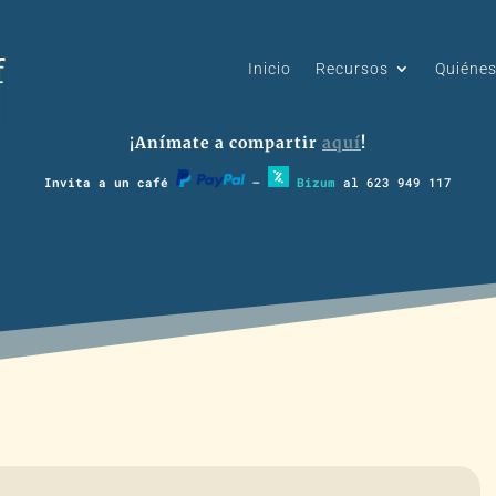
Inicio
Recursos
Quiéne
¡Anímate a compartir
aquí
!
Invita a un café
–
Bizum
al 623 949 117