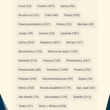
Coral
(53)
Cuento
(497)
Danza
(96)
De viva voz
(41)
Farol
(48)
Flauta
(550)
Flauta pentatónica
(337)
Himno
(52)
Idiomas
(49)
Juego
(78)
Lectura
(54)
Leyenda
(387)
Libros
(303)
Maestros
(807)
Micael
(127)
Movimiento
(135)
Música de teatro
(159)
Navidad
(219)
Pascua
(120)
Pentatónica
(347)
Pentecostés
(68)
Periodos
(1049)
Poema
(256)
Popular
(246)
Recomendaciones
(90)
Reyes
(54)
Ritmo
(258)
Ronda-AulaMóvil
(179)
San Juan
(65)
San Martín
(75)
Secundaria
(178)
Teatrillo
(213)
Teatro
(91)
Texto + Música
(358)