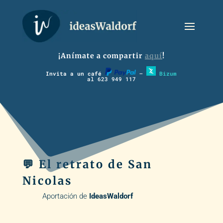
¡Anímate a compartir
aquí
!
Invita a un café
–
Bizum
al 623 949 117
💬 El retrato de San
Nicolas
Aportación de
IdeasWaldorf