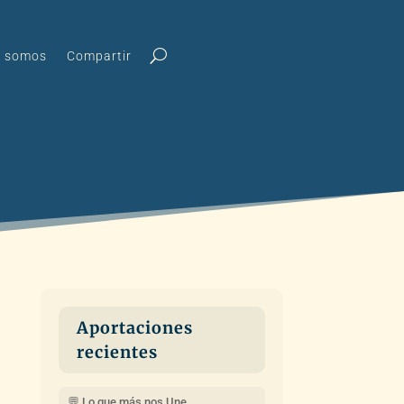
s somos
Compartir
Aportaciones
recientes
💬 Lo que más nos Une