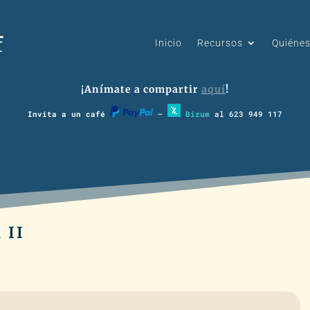
Inicio
Recursos
Quiéne
¡Anímate a compartir
aquí
!
Invita a un café
–
Bizum
al 623 949 117
 II