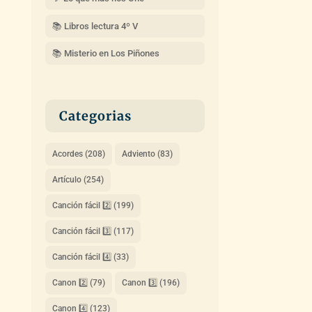
📚 Libros lectura 4º V
📚 Misterio en Los Piñones
Categorias
Acordes
(208)
Adviento
(83)
Artículo
(254)
Canción fácil 2️⃣
(199)
Canción fácil 3️⃣
(117)
Canción fácil 4️⃣
(33)
Canon 2️⃣
(79)
Canon 3️⃣
(196)
Canon 4️⃣
(123)