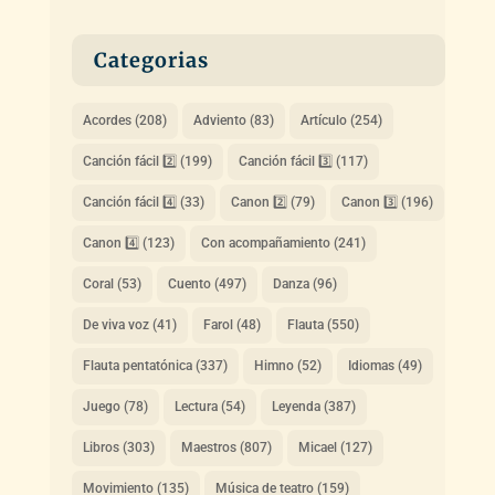
Categorias
Acordes
(208)
Adviento
(83)
Artículo
(254)
Canción fácil 2️⃣
(199)
Canción fácil 3️⃣
(117)
Canción fácil 4️⃣
(33)
Canon 2️⃣
(79)
Canon 3️⃣
(196)
Canon 4️⃣
(123)
Con acompañamiento
(241)
Coral
(53)
Cuento
(497)
Danza
(96)
De viva voz
(41)
Farol
(48)
Flauta
(550)
Flauta pentatónica
(337)
Himno
(52)
Idiomas
(49)
Juego
(78)
Lectura
(54)
Leyenda
(387)
Libros
(303)
Maestros
(807)
Micael
(127)
Movimiento
(135)
Música de teatro
(159)