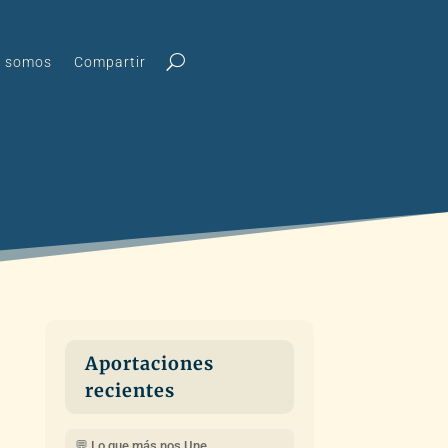
s somos
Compartir
Aportaciones
recientes
💬 Lo que más nos Une