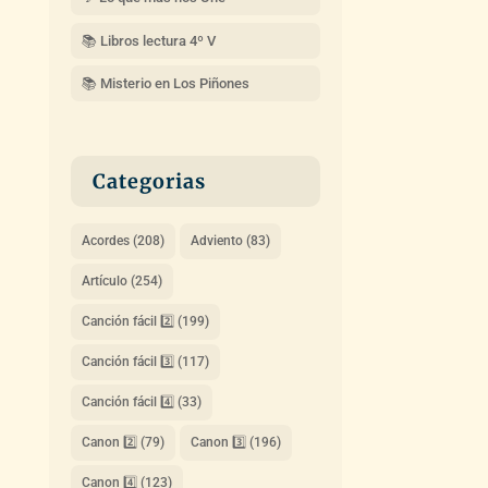
📚 Libros lectura 4º V
📚 Misterio en Los Piñones
Categorias
Acordes
(208)
Adviento
(83)
Artículo
(254)
Canción fácil 2️⃣
(199)
Canción fácil 3️⃣
(117)
Canción fácil 4️⃣
(33)
Canon 2️⃣
(79)
Canon 3️⃣
(196)
Canon 4️⃣
(123)