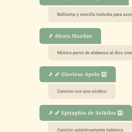
Bellísima y sencilla melodía para aco
🎵 Ahura Mazdao
Música persa de alabanza al dios cre
🎵 🪈 Glorioso Apolo 2️⃣
Canción con aire nórdico
🎵 🪈 Epitaphio de Seikilos 2️⃣
Canción auténticamente helénica.