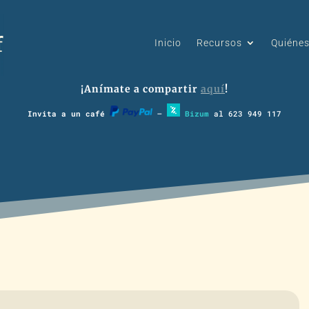
Inicio
Recursos
Quiéne
¡Anímate a compartir
aquí
!
Invita a un café
–
Bizum
al 623 949 117