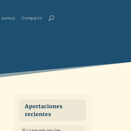
s somos
Compartir
Aportaciones
recientes
💬 Lo que más nos Une